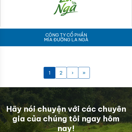
CÔNG TY CỔ PHẦN
MÍA ĐƯỜNG LA NGÀ
1
2
›
»
Hãy nói chuyện với các chuyên
gia của chúng tôi ngay hôm
nay!