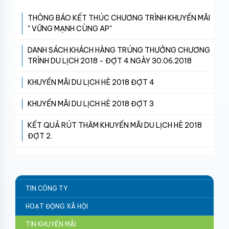
THÔNG BÁO KẾT THÚC CHƯƠNG TRÌNH KHUYẾN MÃI
" VỮNG MẠNH CÙNG AP"
DANH SÁCH KHÁCH HÀNG TRÚNG THƯỞNG CHƯƠNG
TRÌNH DU LỊCH 2018 - ĐỢT 4 NGÀY 30.06.2018
KHUYẾN MÃI DU LỊCH HÈ 2018 ĐỢT 4
KHUYẾN MÃI DU LỊCH HÈ 2018 ĐỢT 3
KẾT QUẢ RÚT THĂM KHUYẾN MÃI DU LỊCH HÈ 2018
ĐỢT 2.
TIN CÔNG TY
HOẠT ĐỘNG XÃ HỘI
TIN KHUYẾN MÃI